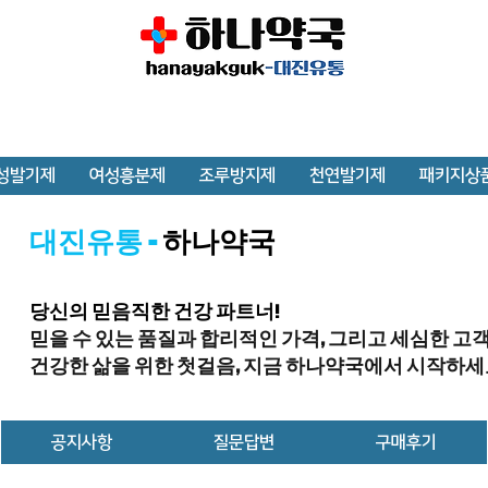
성발기제
여성흥분제
조루방지제
천연발기제
패키지상
대진유통 -
하나약국
당신의 믿음직한 건강 파트너!
믿을 수 있는 품질과 합리적인 가격, 그리고 세심한 고
건강한 삶을 위한 첫걸음, 지금 하나약국에서 시작하세
공지사항
질문답변
구매후기