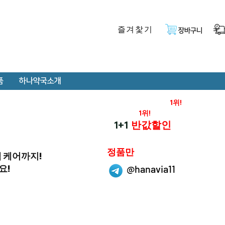
즐겨찿기
장바구니
품
하나약국소개
온라인 약국 판매율
1위!
재구매율
1위!
하나약국
1+1
반값할인
하나약국은
정품만
취급 합니다.
객 케어까지!
요!
@hanavia11