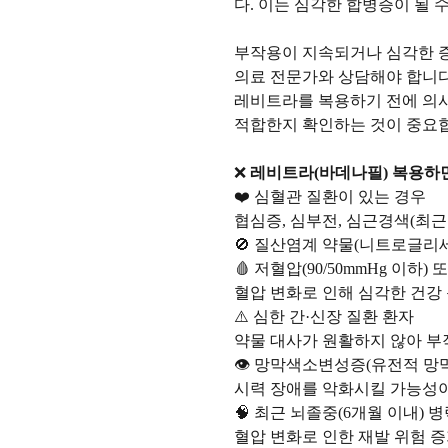
다. 이는 심각한 합병증이 될 
부작용이 지속되거나 심각한 
의료 전문가와 상담해야 합니
레비트라를 복용하기 전에 의
적합한지 확인하는 것이 중요
❌
레비트라(바데나필) 복용하면
❤️ 심혈관 질환이 있는 경우
협심증, 심부전, 심근경색(최근
🚫 질산염계 약물(니트로글리세
🩸 저혈압(90/50mmHg 이하) 
혈압 변화로 인해 심각한 건강
⚠️ 심한 간·신장 질환 환자
약물 대사가 원활하지 않아 부
👁️ 망막색소변성증(유전적 망
시력 장애를 악화시킬 가능성
🧠 최근 뇌졸중(6개월 이내) 
혈압 변화로 인한 재발 위험 