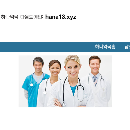
hana13.xyz
하나약국 다음도메인:
하나약국홈
남