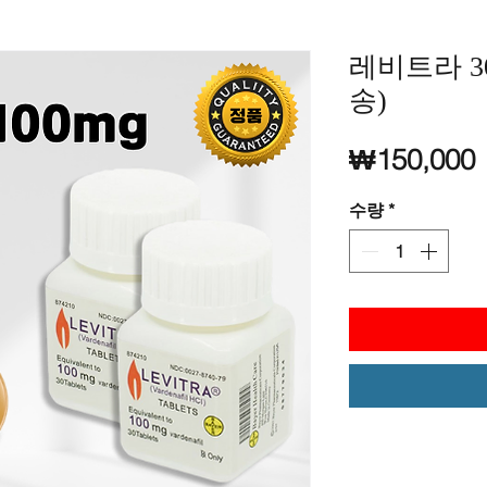
레비트라 3
송)
₩150,000
수량
*