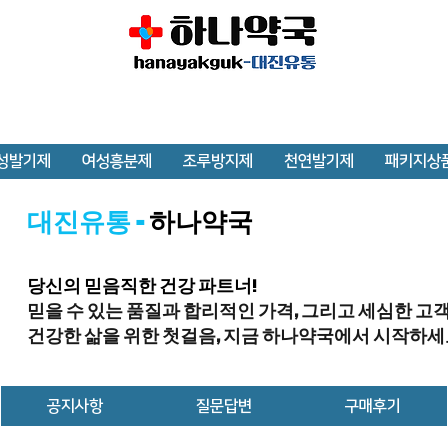
성발기제
여성흥분제
조루방지제
천연발기제
패키지상
대진유통 -
하나약국
당신의 믿음직한 건강 파트너!
믿을 수 있는 품질과 합리적인 가격, 그리고 세심한 고
건강한 삶을 위한 첫걸음, 지금 하나약국에서 시작하세
공지사항
질문답변
구매후기