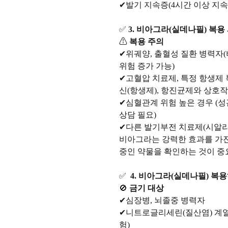
✔발기 지속증(4시간 이상 지속
✅
3. 비아그라(실데나필) 복용
⚠
복용 주의
✔위궤양, 출혈성 질환 병력자
위험 증가 가능)
✔고혈압 치료제, 특정 항생제 
신(항생제), 항진균제와 상호작
✔심혈관계 위험 높은 경우 (성
상담 필요)
✔다른 발기부전 치료제(시알리
비아그라는 강력한 효과를 가진
중인 약물을 확인하는 것이 중요
✅
4. 비아그라(실데나필) 복용
🚫
금기 대상
✔심장병, 뇌졸중 병력자
✔니트로글리세린(질산염) 계열
험)