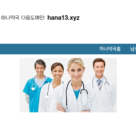
hana13.xyz
하나약국 다음도메인:
하나약국홈
남