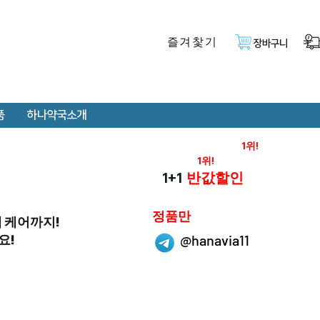
즐겨찿기
장바구니
품
하나약국소개
온라인 약국 판매율
1위!
재구매율
1위!
하나약국
1+1
반값할인
하나약국은
정품만
취급 합니다.
객 케어까지!
요!
@hanavia11