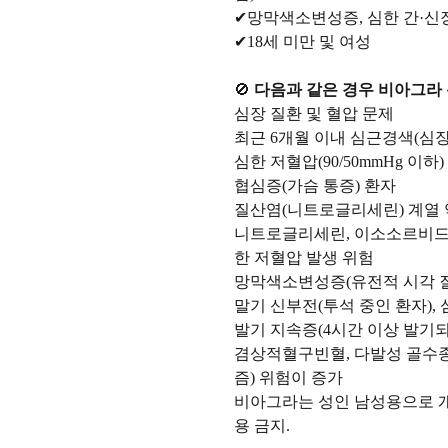
✔망막색소변성증, 심한 간·신
✔18세 미만 및 여성
🚫
다음과 같은 경우 비아그라 
심장 질환 및 혈압 문제
최근 6개월 이내 심근경색(심
심한 저혈압(90/50mmHg 이하)
협심증(가슴 통증) 환자
질산염(니트로글리세린) 계열 
니트로글리세린, 이소소르비드
한 저혈압 발생 위험
망막색소변성증(유전적 시각 질
말기 신부전(투석 중인 환자),
발기 지속증(4시간 이상 발기되
겸상적혈구빈혈, 다발성 골수종
즘) 위험이 증가
비아그라는 성인 남성용으로 
용 금지.