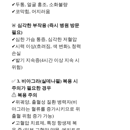
✔두통, 얼굴 홍조, 소화불량
✔코막힘, 어지러움
🚨
심각한 부작용 (즉시 병원 방문
필요)
✔심한 가슴 통증, 심각한 저혈압
✔시력 이상(흐려짐, 색 변화), 청력
손실
✔발기 지속증(4시간 이상 지속 시
위험)
✅
3. 비아그라(실데나필) 복용 시
주의가 필요한 경우
⚠
복용 주의
✔위궤양, 출혈성 질환 병력자(비
아그라는 혈류를 증가시키므로 위
출혈 위험 증가 가능)
✔고혈압 치료제, 특정 항생제 복
용 중 (일부 고혈압 약물, 에리트로