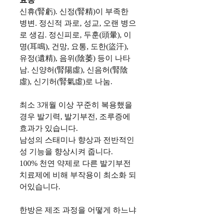
신휴(腎虧). 신정(腎精)이 부족한
병변. 정신적 과로, 성교, 오랜 병으
로 생김. 정신피로, 두훈(頭暈), 이
명(耳鳴), 건망, 요통, 도한(盜汗),
유정(遺精), 음위(陰萎) 등이 나타
남. 신양허(腎陽虛), 신음허(腎陰
虛), 신기허(腎氣虛)로 나눔.
최소 3개월 이상 꾸준히 복용했을
경우 발기력, 발기부전, 조루증에
효과가 있습니다.
남성의 스태미나 향상과 전반적인
성 기능을 향상시켜 줍니다.
100% 천연 약제로 다른 발기부전
치료제에 비해 부작용이 최소화 되
어있습니다.
한방은 제조 과정을 어떻게 하느냐