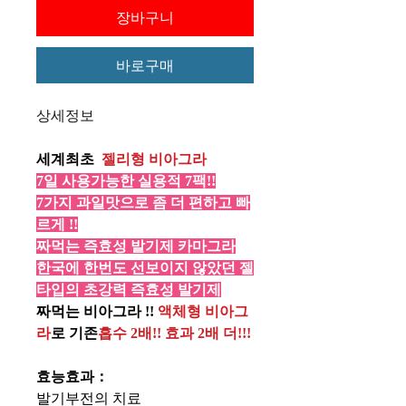
장바구니
바로구매
상세정보
세계최초
젤리형 비아그라
7일 사용가능한 실용적 7팩!!
7가지 과일맛으로 좀 더 편하고 빠
르게 !!
짜먹는 즉효성 발기제 카마그라
한국에 한번도 선보이지 않았던 젤
타입의 초강력 즉효성 발기제
짜먹는 비아그라 !!
액체형 비아그
라
로 기존
흡수 2배!! 효과 2배 더!!!
효능효과：
발기부전의 치료