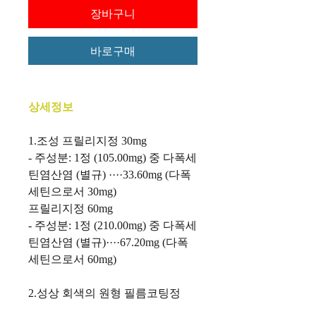
장바구니
바로구매
상세정보
1.
조성
프릴리지정
30mg
-
주성분
: 1
정
(105.00mg)
중
다폭세
틴염산염
(
별규
) ····33.60mg (
다폭
세틴으로서
30mg)
프릴리지정
60mg
-
주성분
: 1
정
(210.00mg)
중
다폭세
틴염산염
(
별규
)····67.20mg (
다폭
세틴으로서
60mg)
2.
성상
회색의
원형
필름코팅정