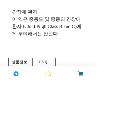
간장애
환자
이
약은
중등도
및
중증의
간장애
환자
(Child-Pugh Class B and C)
에
게
투여해서는
안된다
.
상품정보
FAQ
Q 물건은 정품인가요?
제품은 약국에서 판매되는 제품과 동일한 제품이
고객님들께 배송됩니다.
확실한 효과로 고객님들께서 재구매를 많이해주
는 상품이라자신있게 권장해드립니다.
Q 배송기간은 얼마 걸리나요?
오후 4시전 입금하시면 당일 배송해드립니다,배
송기간은 1~2일 걸립니다.운송장번호 조회도 당