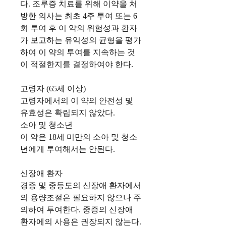
다
.
조루증
치료를
위해
이약을
처
방한
의사는
최초
4
주
투여
또는
6
회
투여
후
이
약의
위험성과
환자
가
보고하는
유익성의
균형을
평가
하여
이
약의
투여를
지속하는
것
이
적절한지를
결정하여야
한다
.
고령자
(65
세
이상
)
고령자에서의
이
약의
안전성
및
유효성은
확립되지
않았다
.
소아
및
청소년
이
약은
18
세
미만의
소아
및
청소
년에게
투여해서는
안된다
.
신장애
환자
경증
및
중등도의
신장애
환자에서
의
용량조절은
필요하지
않으나
주
의하여
투여한다
.
중증의
신장애
환자에의
사용은
권장되지
않는다
.