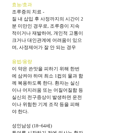
효능/효과
조루증의
치료
-
질
내
삽입
후
사정까지의
시간이
2
분
미만인
경우로
,
조루증이
지속
적이거나
재발하여
,
개인적
고통이
크거나
대인관계에
어려움이
있으
며
,
사정제어가
잘
안
되는
경우
용법/용량
이
약은
쓴맛을
피하기
위해
한번
에
삼켜야
하며
최소
1
컵의
물과
함
께
복용하도록
한다
.
환자는
실신
이나
어지러움
또는
어질어질함
등
실신의
전구증상이
발생하면
운전
이나
위험한
기계
조작
등을
피해
야
한다
.
성인남성
(18~64
세
)
투여를
시작하기
전에
의사는
환자