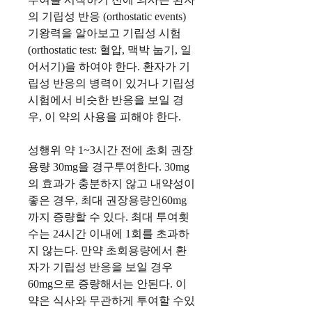
의
기립성
반응
(orthostatic events)
기왕력을
알아보고
기립성
시험
(orthostatic test:
혈압
,
맥박
눕기
,
일
어서기
)
을
하여야
한다
.
환자가
기
립성
반응의
병력이
있거나
기립성
시험에서
비슷한
반응을
보일
경
우
,
이
약의
사용을
피해야
한다
.
성행위
약
1~3
시간
전에
초회
권장
용량
30mg
을
경구투여한다
. 30mg
의
효과가
충분하지
않고
내약성이
좋은
경우
,
최대
권장용량인
60mg
까지
증량할
수
있다
.
최대
투여횟
수는
24
시간
이내에
1
회를
초과하
지
않는다
.
만약
초회용량에서
환
자가
기립성
반응을
보일
경우
60mg
으로
증량해서는
안된다
.
이
약은
식사와
무관하게
투여할
수있