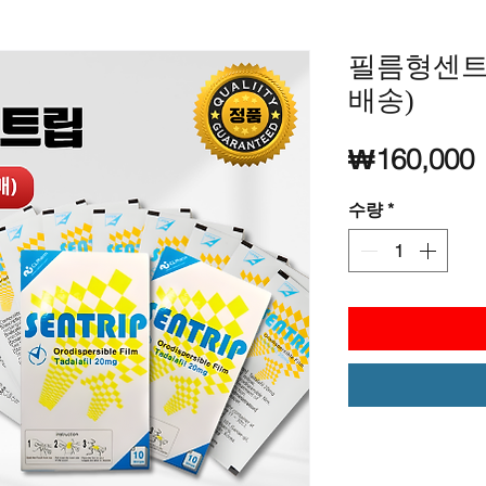
필름형센트립
배송)
₩160,000
수량
*