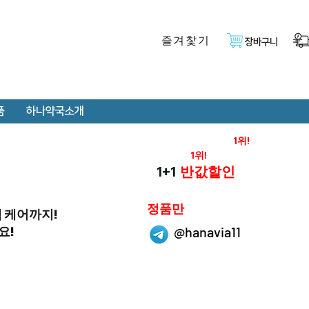
즐겨찿기
장바구니
품
하나약국소개
온라인 약국 판매율
1위!
재구매율
1위!
하나약국
1+1
반값할인
하나약국은
정품만
취급 합니다.
객 케어까지!
요!
@hanavia11