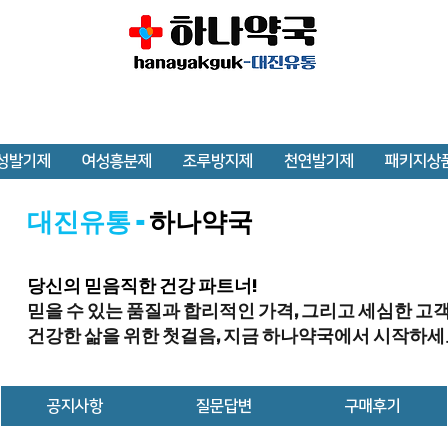
성발기제
여성흥분제
조루방지제
천연발기제
패키지상
대진유통 -
하나약국
당신의 믿음직한 건강 파트너!
믿을 수 있는 품질과 합리적인 가격, 그리고 세심한 고
건강한 삶을 위한 첫걸음, 지금 하나약국에서 시작하세
공지사항
질문답변
구매후기