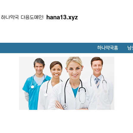
hana13.xyz
하나약국 다음도메인:
하나약국홈
남