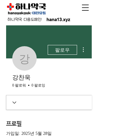
hana13.xyz
하나약국 다음도메인:
더보기
팔로우
강찬욱
강찬욱
0 팔로워
0 팔로잉
프로필
가입일: 2025년 5월 28일