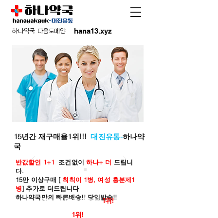
hana13.xyz
하나약국 다음도메인:
15년간 재구매율1위!!!
대진유통-
하나약
국
반값할인 1+1
조건없이
하나+ 더
드립니
다.
15만 이상구매 [
칙칙이 1병, 여성 흥분제1
병
] 추가로 더드립니다
하나약국만의 빠른배송!! 당일발송!!
온라인 약국 판매율
1위!
재구매율
1위!
하나약국