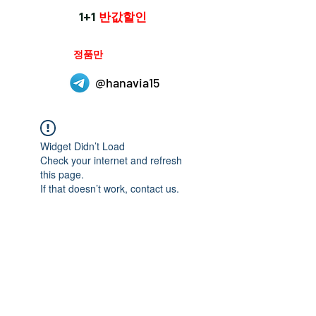
1+1
반값할인
하나약국은
정품만
취급 합니다.
@hanavia15
Widget Didn’t Load
Check your internet and refresh
this page.
If that doesn’t work, contact us.