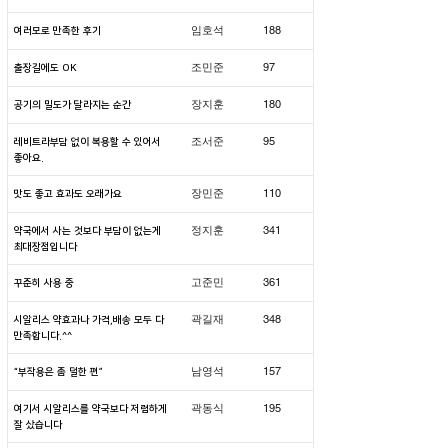
.
188
임호석
여러모로 만족한 후기
.
97
조민준
출장길에도 OK
.
180
장지훈
공기의 밀도가 달라지는 순간
.
95
조서준
레비트라부담 없이 복용할 수 있어서
좋아요.
.
110
장민준
맛도 좋고 효과도 오래가요
.
341
정지훈
약국에서 사는 것보다 부담이 없는게
최대장점입니다
.
361
고준민
꾸준히 사용 중
.
348
곽길재
시알리스 약효과나 가격,배송 모두 다
만족합니다.^^
.
157
남영석
“부작용은 좀 덜한 편”
.
195
곽동식
여기서 시알리스를 약국보다 저렴하게
잘 샀습니다