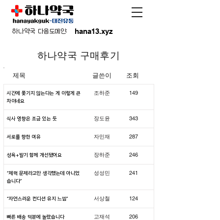
hana13.xyz
하나약국 다음도메인:
​하나약국 구매후기
제목
글쓴이
조회
.
149
조하준
시간에 쫓기지 않는다는 게 이렇게 큰
차이네요
.
343
장도윤
식사 영향은 조금 있는 듯
.
287
자민재
서로를 향한 여유
.
246
장하준
성욕+발기 함께 개선됐어요
.
241
성성민
“체력 문제라고만 생각했는데 아니었
습니다”
.
124
서상철
“자연스러운 컨디션 유지 느낌”
.
206
고재석
빠른 배송 덕분에 놀랐습니다