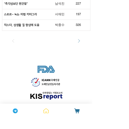
.
227
남석진
“즉각성보단 편안함”
.
197
서재민
스르르~ 녹는 마법 카마그라
.
326
박종수
칵스타, 성생활 질 향상에 도움