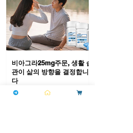
문제는 더욱 그렇습니다. 많은 분들이
늦게야 깨닫는 실수는 바로 그 신호를
인지했을 때 당당한 해결책을 찾지 않고
방치한다는 점입니다. 중요한 것은 그
신호를 이해하고, 올바른 정보를 바탕으
로 한 현명한 선택을 하는 용기입니다.
늦게야 깨닫는 공통된 실수들 많은 분들
이 발기부전 증상을 단순한 피로나 일시
적인 현상으로 치부하며 지나칩니다. 하
비아그라25mg주문, 생활 습
지만 이는 혈관 건강이나 호르몬 변화의
관이 삶의 방향을 결정합니
중요한 신호일 수 있습니다. 이러한 신
다
호를 방치하면 자존감 하락과 고독감이
깊어질 수 있습니다. 인터넷에는 온라인
우리의 삶은 매일 반복되는 작은 선택들
약국, 비아그라 구매 사이트, 비아마켓,
의 연속입니다. 아침에 일어나서 무엇을
골드비아 등 수많은 정보가 넘쳐나지만,
먹을지, 하루를 어떻게 시작할지, 운동
진정한 해결책은 자신에게 맞는 정확한
을 할지 말지, 그리고 저녁에 어떻게 휴
정보와 100% 정품 선택에 있습니다. 하
식을 취할지까지. 이런 일상의 습관들이
나약국은 정품만
모여 우리의 건강과 자신감, 나아가 연