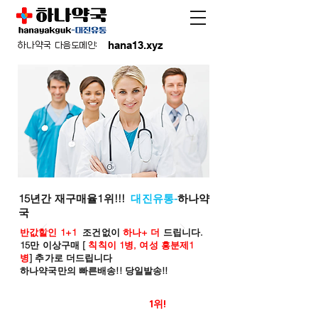
hana13.xyz
하나약국 다음도메인:
15년간 재구매율1위!!!
대진유통-
하나약
국
반값할인 1+1
조건없이
하나+ 더
드립니다.
15만 이상구매 [
칙칙이 1병, 여성 흥분제1
병
] 추가로 더드립니다
하나약국만의 빠른배송!! 당일발송!!
온라인 약국 판매율
1위!