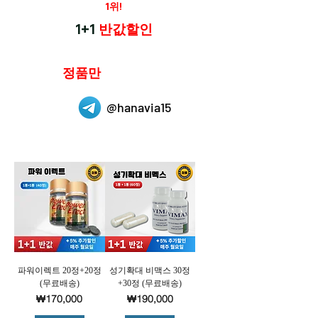
재구매율
1위!
하나약국
1+1
반값할인
하나약국은
정품만
취급 합니다.
@hanavia15
파워이렉트 20정+20정
성기확대 비맥스 30정
(무료배송)
+30정 (무료배송)
가격
가격
₩170,000
₩190,000