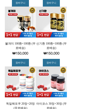
장바구니
장바구니
불개미 100환+100환 (무
신기환 100환+100환 (무
료배송)
료배송)
가격
가격
₩150,000
₩150,000
장바구니
장바구니
독일해포쿠 20정+20정
아이코스 30정+30정 (무
(무료배송)
료배송)