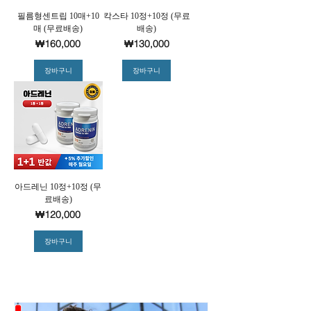
필름형센트립 10매+10
칵스타 10정+10정 (무료
매 (무료배송)
배송)
가격
가격
₩160,000
₩130,000
장바구니
장바구니
아드레닌 10정+10정 (무
료배송)
가격
₩120,000
장바구니