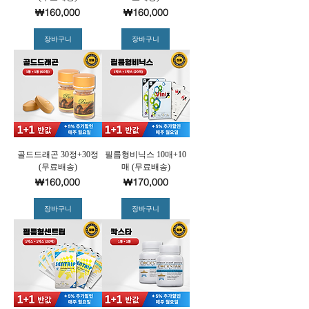
가격
가격
₩160,000
₩160,000
장바구니
장바구니
골드드래곤 30정+30정
필름형비닉스 10매+10
(무료배송)
매 (무료배송)
가격
가격
₩160,000
₩170,000
장바구니
장바구니