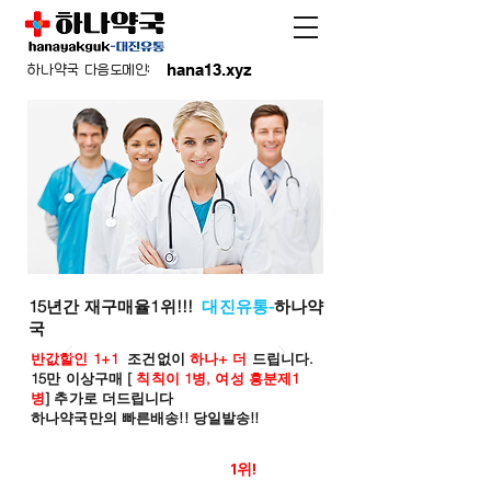
hana13.xyz
하나약국 다음도메인:
15년간 재구매율1위!!!
대진유통-
하나약
국
반값할인 1+1
조건없이
하나+ 더
드립니다.
15만 이상구매 [
칙칙이 1병, 여성 흥분제1
병
] 추가로 더드립니다
하나약국만의 빠른배송!! 당일발송!!
온라인 약국 판매율
1위!