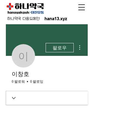
hana13.xyz
하나약국 다음도메인:
더보기
팔로우
이창호
이창호
0 팔로워
0 팔로잉