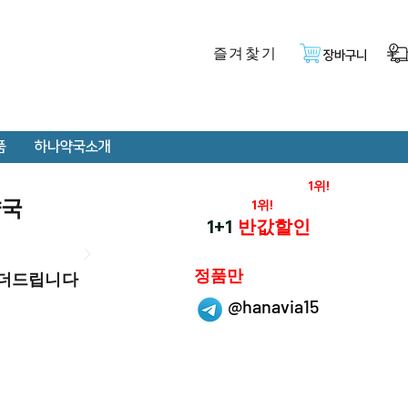
즐겨찿기
장바구니
품
하나약국소개
온라인 약국 판매율
1위!
약국
재구매율
1위!
하나약국
1+1
반값할인
하나약국은
정품만
 더드립니다
취급 합니다.
@hanavia15