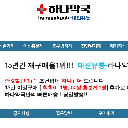
성발기제
여성흥분제
조루방지제
천연발기제
패키지상
15년간 재구매율1위!!!
대진유통-
하나
반값할인 1+1
조건없이
하나+ 더
드립니다.
15만 이상구매 [
칙칙이 1병, 여성 흥분제1병
] 추가로
하나약국만의 빠른배송!! 당일발송!!
공지사항
질문답변
구매후기