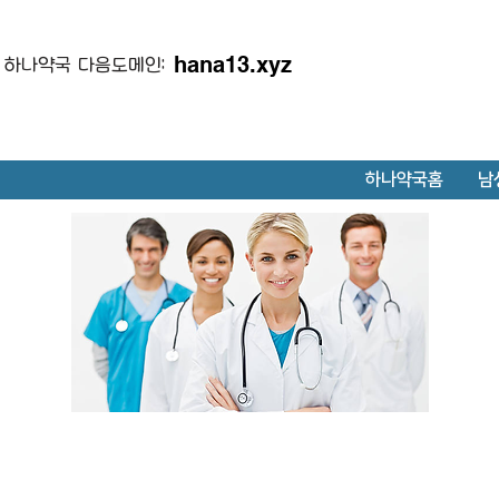
hana13.xyz
하나약국 다음도메인:
하나약국홈
남