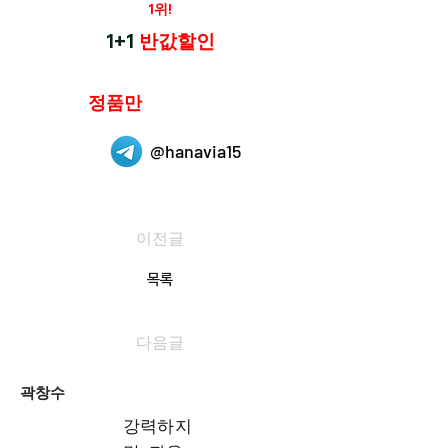
재구매율
1위!
하나약국
1+1
반값할인
하나약국은
정품만
취급 합니다.
@hanavia15
이전글
목록
다음글
곽창수
강력하지