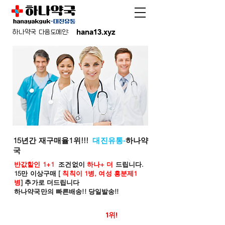
hana13.xyz
하나약국 다음도메인:
15년간 재구매율1위!!!
대진유통-
하나약
국
반값할인 1+1
조건없이
하나+ 더
드립니다.
15만 이상구매 [
칙칙이 1병, 여성 흥분제1
병
] 추가로 더드립니다
하나약국만의 빠른배송!! 당일발송!!
온라인 약국 판매율
1위!