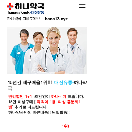
hana13.xyz
하나약국 다음도메인:
15년간 재구매율1위!!!
대진유통-
하나약
국
반값할인 1+1
조건없이
하나+ 더
드립니다.
15만 이상구매 [
칙칙이 1병, 여성 흥분제1
병
] 추가로 더드립니다
하나약국만의 빠른배송!! 당일발송!!
온라인 약국 판매율
1위!