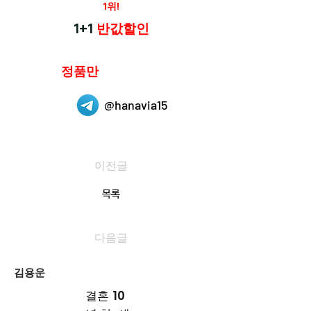
재구매율
1위!
하나약국
1+1
반값할인
하나약국은
정품만
취급 합니다.
@hanavia15
이전글
목록
다음글
김용운
결혼 10