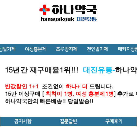
성발기제
여성흥분제
조루방지제
천연발기제
패키지상
15년간 재구매율1위!!!
대진유통-
하나
반값할인 1+1
조건없이
하나+ 더
드립니다.
15만 이상구매 [
칙칙이 1병, 여성 흥분제1병
] 추가로
하나약국만의 빠른배송!! 당일발송!!
공지사항
질문답변
구매후기