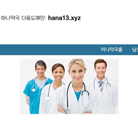
hana13.xyz
하나약국 다음도메인:
하나약국홈
남