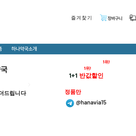
즐겨찿기
장바구니
품
하나약국소개
온라인 약국 판매율
1위!
약국
재구매율
1위!
하나약국
1+1
반값할인
하나약국은
정품만
 더드립니다
취급 합니다.
@hanavia15