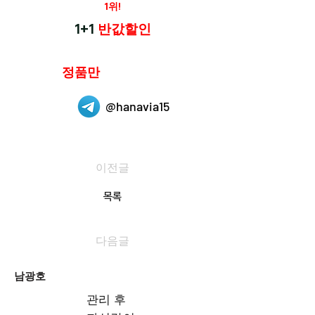
재구매율
1위!
하나약국
1+1
반값할인
하나약국은
정품만
취급 합니다.
@hanavia15
이전글
목록
다음글
남광호
관리 후