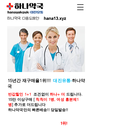
hana13.xyz
하나약국 다음도메인:
15년간 재구매율1위!!!
대진유통-
하나약
국
반값할인 1+1
조건없이
하나+ 더
드립니다.
15만 이상구매 [
칙칙이 1병, 여성 흥분제1
병
] 추가로 더드립니다
하나약국만의 빠른배송!! 당일발송!!
온라인 약국 판매율
1위!