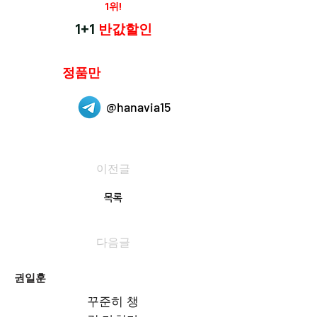
재구매율
1위!
하나약국
1+1
반값할인
하나약국은
정품만
취급 합니다.
@hanavia15
이전글
목록
다음글
권일훈
꾸준히 챙