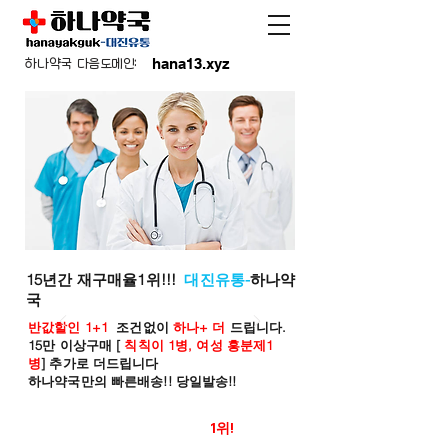
hana13.xyz
하나약국 다음도메인:
15년간 재구매율1위!!!
대진유통-
하나약
국
반값할인 1+1
조건없이
하나+ 더
드립니다.
15만 이상구매 [
칙칙이 1병, 여성 흥분제1
병
] 추가로 더드립니다
하나약국만의 빠른배송!! 당일발송!!
온라인 약국 판매율
1위!