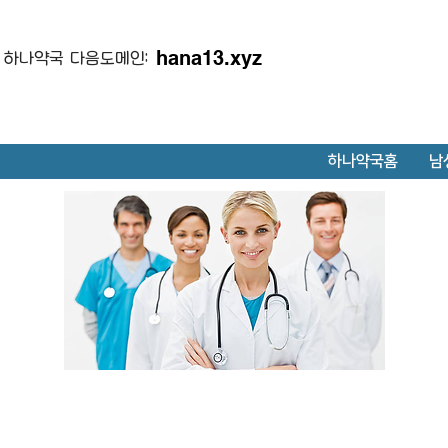
hana13.xyz
하나약국 다음도메인:
하나약국홈
남