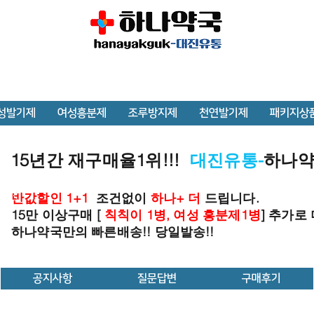
성발기제
여성흥분제
조루방지제
천연발기제
패키지상
15년간 재구매율1위!!!
대진유통-
하나
반값할인 1+1
조건없이
하나+ 더
드립니다.
15만 이상구매 [
칙칙이 1병, 여성 흥분제1병
] 추가로
하나약국만의 빠른배송!! 당일발송!!
공지사항
질문답변
구매후기