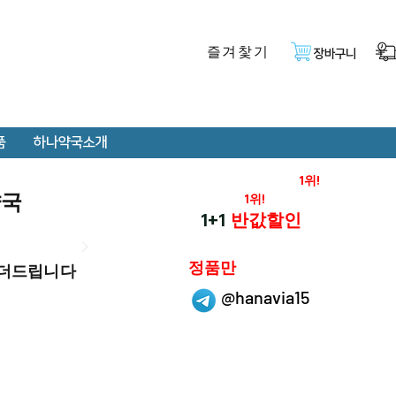
즐겨찿기
장바구니
품
하나약국소개
온라인 약국 판매율
1위!
약국
재구매율
1위!
하나약국
1+1
반값할인
하나약국은
정품만
 더드립니다
취급 합니다.
@hanavia15