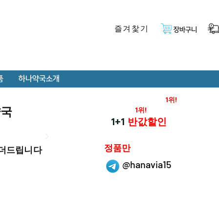
즐겨찿기
장바구니
품
하나약국소개
온라인 약국 판매율
1위!
약국
재구매율
1위!
하나약국
1+1
반값할인
하나약국은
정품만
 더드립니다
취급 합니다.
@hanavia15