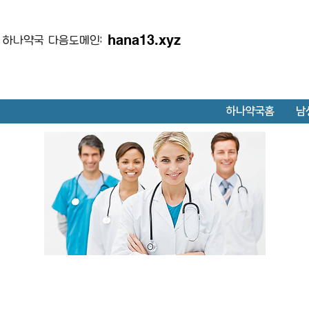
hana13.xyz
하나약국 다음도메인:
하나약국홈
남