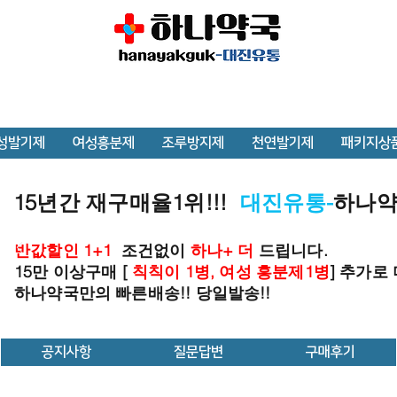
성발기제
여성흥분제
조루방지제
천연발기제
패키지상
15년간 재구매율1위!!!
대진유통-
하나
반값할인 1+1
조건없이
하나+ 더
드립니다.
15만 이상구매 [
칙칙이 1병, 여성 흥분제1병
] 추가로
하나약국만의 빠른배송!! 당일발송!!
공지사항
질문답변
구매후기