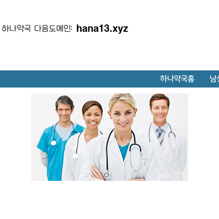
hana13.xyz
하나약국 다음도메인:
하나약국홈
남