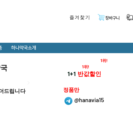
즐겨찿기
장바구니
품
하나약국소개
온라인 약국 판매율
1위!
약국
재구매율
1위!
하나약국
1+1
반값할인
하나약국은
정품만
 더드립니다
취급 합니다.
@hanavia15