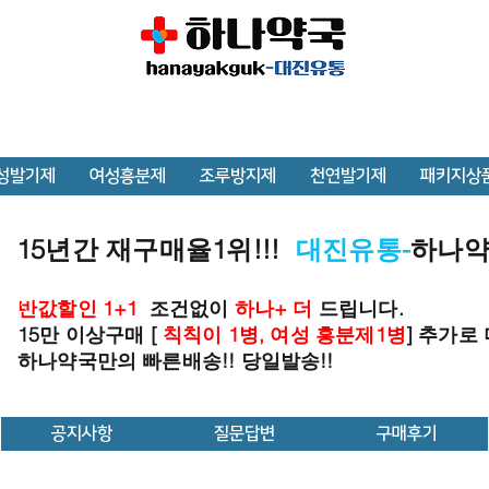
성발기제
여성흥분제
조루방지제
천연발기제
패키지상
15년간 재구매율1위!!!
대진유통-
하나
반값할인 1+1
조건없이
하나+ 더
드립니다.
15만 이상구매 [
칙칙이 1병, 여성 흥분제1병
] 추가로
하나약국만의 빠른배송!! 당일발송!!
공지사항
질문답변
구매후기