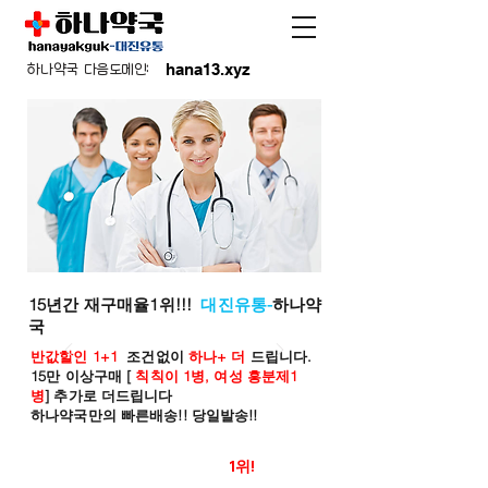
hana13.xyz
하나약국 다음도메인:
15년간 재구매율1위!!!
대진유통-
하나약
국
반값할인 1+1
조건없이
하나+ 더
드립니다.
15만 이상구매 [
칙칙이 1병, 여성 흥분제1
병
] 추가로 더드립니다
하나약국만의 빠른배송!! 당일발송!!
온라인 약국 판매율
1위!