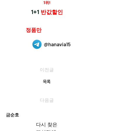
재구매율
1위!
하나약국
1+1
반값할인
하나약국은
정품만
취급 합니다.
@hanavia15
이전글
목록
다음글
금순호
다시 찾은