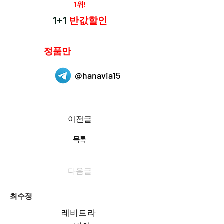
재구매율
1위!
하나약국
1+1
반값할인
하나약국은
정품만
취급 합니다.
@hanavia15
이전글
목록
다음글
최수정
레비트라