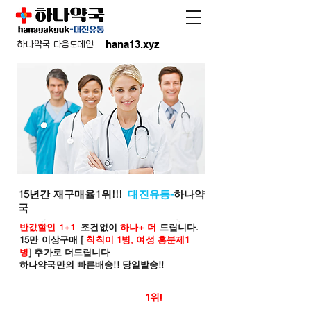
hana13.xyz
하나약국 다음도메인:
15년간 재구매율1위!!!
대진유통-
하나약
국
반값할인 1+1
조건없이
하나+ 더
드립니다.
15만 이상구매 [
칙칙이 1병, 여성 흥분제1
병
] 추가로 더드립니다
하나약국만의 빠른배송!! 당일발송!!
온라인 약국 판매율
1위!