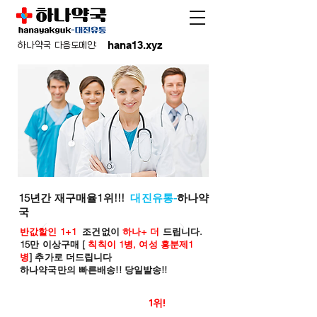
hana13.xyz
하나약국 다음도메인:
15년간 재구매율1위!!!
대진유통-
하나약
국
반값할인 1+1
조건없이
하나+ 더
드립니다.
15만 이상구매 [
칙칙이 1병, 여성 흥분제1
병
] 추가로 더드립니다
하나약국만의 빠른배송!! 당일발송!!
온라인 약국 판매율
1위!