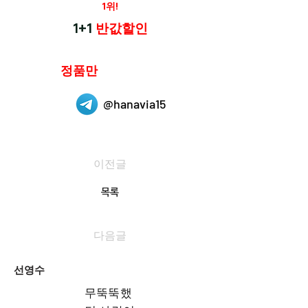
재구매율
1위!
하나약국
1+1
반값할인
하나약국은
정품만
취급 합니다.
@hanavia15
이전글
목록
다음글
선영수
무뚝뚝했