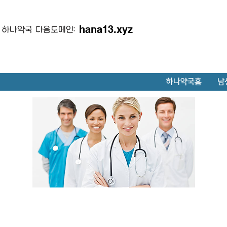
hana13.xyz
하나약국 다음도메인:
하나약국홈
남