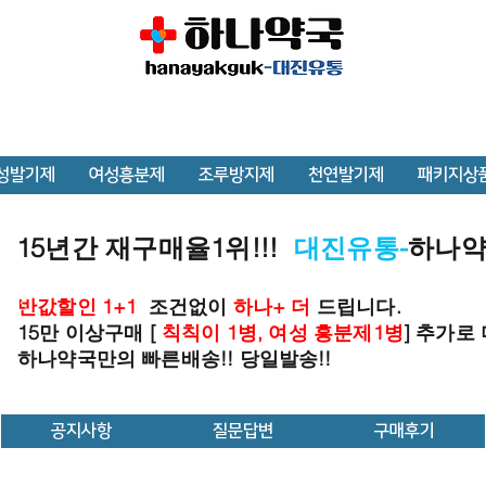
성발기제
여성흥분제
조루방지제
천연발기제
패키지상
15년간 재구매율1위!!!
대진유통-
하나
반값할인 1+1
조건없이
하나+ 더
드립니다.
15만 이상구매 [
칙칙이 1병, 여성 흥분제1병
] 추가로
하나약국만의 빠른배송!! 당일발송!!
공지사항
질문답변
구매후기