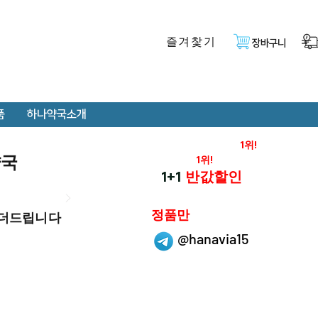
즐겨찿기
장바구니
품
하나약국소개
온라인 약국 판매율
1위!
약국
재구매율
1위!
하나약국
1+1
반값할인
하나약국은
정품만
 더드립니다
취급 합니다.
@hanavia15