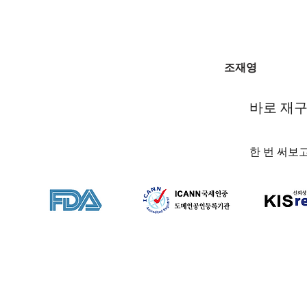
조재영
바로 재
한 번 써보