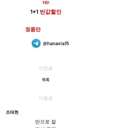
재구매율
1위!
하나약국
1+1
반값할인
하나약국은
정품만
취급 합니다.
@hanavia15
이전글
목록
다음글
조태현
반으로 잘