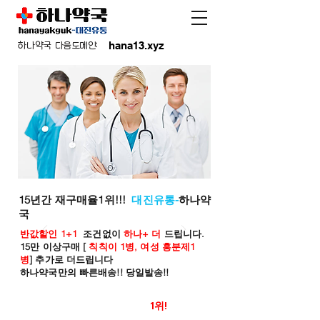
hana13.xyz
하나약국 다음도메인:
15년간 재구매율1위!!!
대진유통-
하나약
국
반값할인 1+1
조건없이
하나+ 더
드립니다.
15만 이상구매 [
칙칙이 1병, 여성 흥분제1
병
] 추가로 더드립니다
하나약국만의 빠른배송!! 당일발송!!
온라인 약국 판매율
1위!