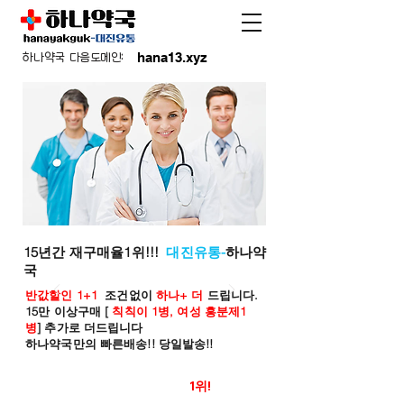
hana13.xyz
하나약국 다음도메인:
15년간 재구매율1위!!!
대진유통-
하나약
국
반값할인 1+1
조건없이
하나+ 더
드립니다.
15만 이상구매 [
칙칙이 1병, 여성 흥분제1
병
] 추가로 더드립니다
하나약국만의 빠른배송!! 당일발송!!
온라인 약국 판매율
1위!