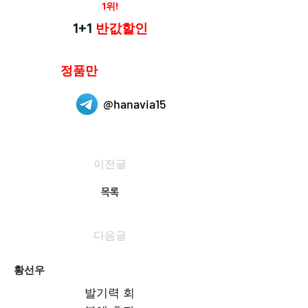
재구매율
1위!
하나약국
1+1
반값할인
하나약국은
정품만
취급 합니다.
@hanavia15
이전글
목록
다음글
황선우
발기력 회