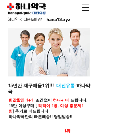
hana13.xyz
하나약국 다음도메인:
15년간 재구매율1위!!!
대진유통-
하나약
국
반값할인 1+1
조건없이
하나+ 더
드립니다.
15만 이상구매 [
칙칙이 1병, 여성 흥분제1
병
] 추가로 더드립니다
하나약국만의 빠른배송!! 당일발송!!
온라인 약국 판매율
1위!