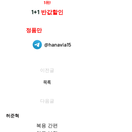
재구매율
1위!
하나약국
1+1
반값할인
하나약국은
정품만
취급 합니다.
@hanavia15
이전글
목록
다음글
허준혁
복용 간편