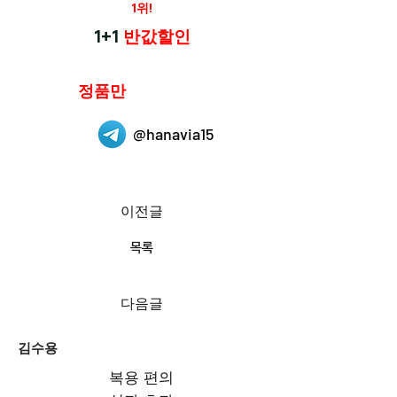
재구매율
1위!
하나약국
1+1
반값할인
하나약국은
정품만
취급 합니다.
@hanavia15
이전글
목록
다음글
김수용
복용 편의