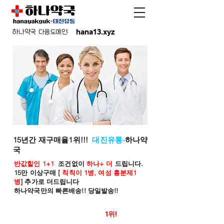
hana13.xyz
하나약국 다음도메인:
15년간 재구매율1위!!!
대진유통-
하나약
국
반값할인 1+1
조건없이
하나+ 더
드립니다.
15만 이상구매 [
칙칙이 1병, 여성 흥분제1
병
] 추가로 더드립니다
하나약국만의 빠른배송!! 당일발송!!
온라인 약국 판매율
1위!