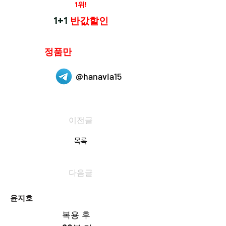
재구매율
1위!
하나약국
1+1
반값할인
하나약국은
정품만
취급 합니다.
@hanavia15
이전글
목록
다음글
윤지호
복용 후