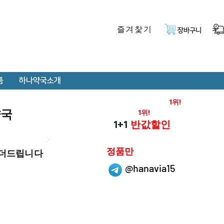
즐겨찿기
장바구니
품
하나약국소개
온라인 약국 판매율
1위!
약국
재구매율
1위!
하나약국
1+1
반값할인
하나약국은
정품만
 더드립니다
취급 합니다.
@hanavia15