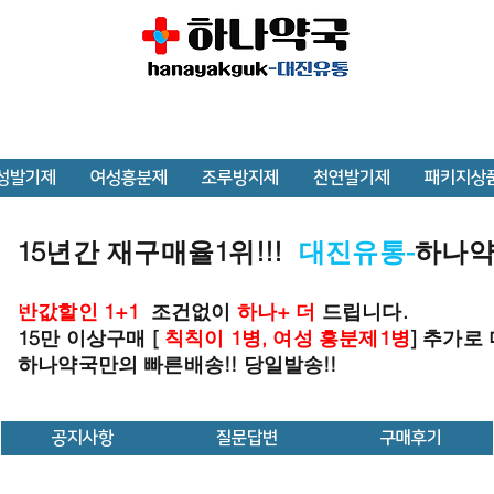
성발기제
여성흥분제
조루방지제
천연발기제
패키지상
15년간 재구매율1위!!!
대진유통-
하나
반값할인 1+1
조건없이
하나+ 더
드립니다.
15만 이상구매 [
칙칙이 1병, 여성 흥분제1병
] 추가로
하나약국만의 빠른배송!! 당일발송!!
공지사항
질문답변
구매후기