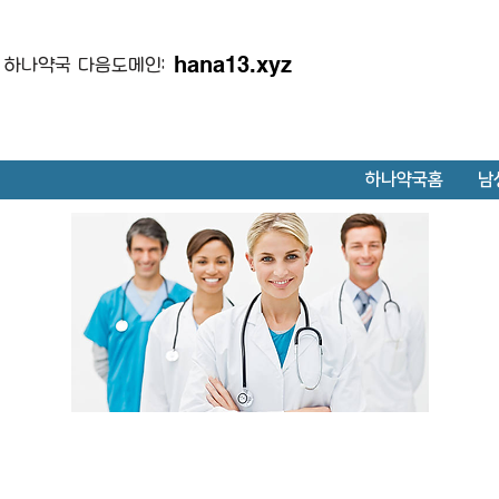
hana13.xyz
하나약국 다음도메인:
하나약국홈
남