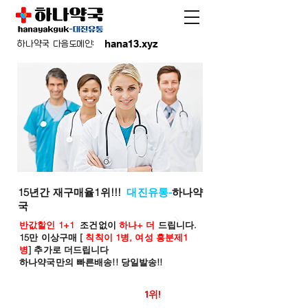
hana13.xyz
하나약국 다음도메인:
15년간 재구매율1위!!!
대진유통-
하나약
국
반값할인 1+1
조건없이
하나+ 더
드립니다.
15만 이상구매 [
칙칙이 1병, 여성 흥분제1
병
] 추가로 더드립니다
하나약국만의 빠른배송!! 당일발송!!
온라인 약국 판매율
1위!