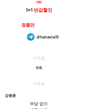
재구매율
1위!
하나약국
1+1
반값할인
하나약국은
정품만
취급 합니다.
@hanavia15
이전글
목록
다음글
강원종
부담 없이