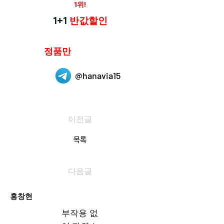
재구매율
1위!
하나약국
1+1
반값할인
하나약국은
정품만
취급 합니다.
@hanavia15
이전글
목록
다음글
홍창현
부작용 없