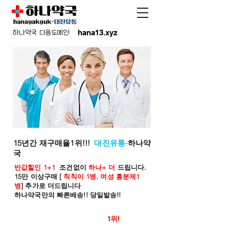
hana13.xyz
하나약국 다음도메인:
15년간 재구매율1위!!!
대진유통-
하나약
국
반값할인 1+1
조건없이
하나+ 더
드립니다.
15만 이상구매 [
칙칙이 1병, 여성 흥분제1
병
] 추가로 더드립니다
하나약국만의 빠른배송!! 당일발송!!
온라인 약국 판매율
1위!