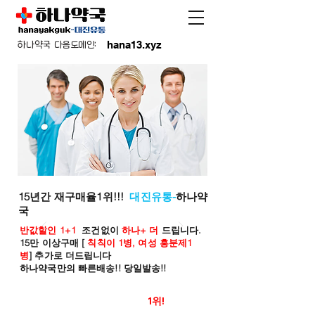
hana13.xyz
하나약국 다음도메인:
15년간 재구매율1위!!!
대진유통-
하나약
국
반값할인 1+1
조건없이
하나+ 더
드립니다.
15만 이상구매 [
칙칙이 1병, 여성 흥분제1
병
] 추가로 더드립니다
하나약국만의 빠른배송!! 당일발송!!
온라인 약국 판매율
1위!