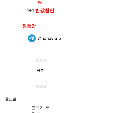
재구매율
1위!
하나약국
1+1
반값할인
하나약국은
정품만
취급 합니다.
@hanavia15
이전글
목록
다음글
윤도일
분위기 도