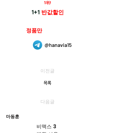
재구매율
1위!
하나약국
1+1
반값할인
하나약국은
정품만
취급 합니다.
@hanavia15
이전글
목록
다음글
마동훈
비맥스 3