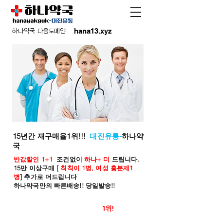
hana13.xyz
하나약국 다음도메인:
15년간 재구매율1위!!!
대진유통-
하나약
국
반값할인 1+1
조건없이
하나+ 더
드립니다.
15만 이상구매 [
칙칙이 1병, 여성 흥분제1
병
] 추가로 더드립니다
하나약국만의 빠른배송!! 당일발송!!
온라인 약국 판매율
1위!