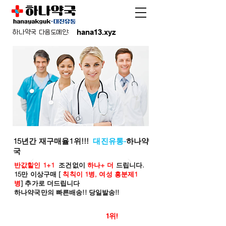
hana13.xyz
하나약국 다음도메인:
15년간 재구매율1위!!!
대진유통-
하나약
국
반값할인 1+1
조건없이
하나+ 더
드립니다.
15만 이상구매 [
칙칙이 1병, 여성 흥분제1
병
] 추가로 더드립니다
하나약국만의 빠른배송!! 당일발송!!
온라인 약국 판매율
1위!