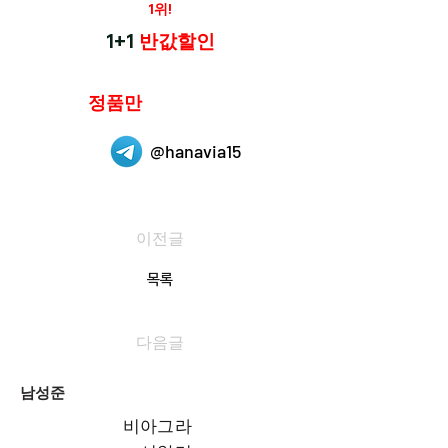
재구매율
1위!
하나약국
1+1
반값할인
하나약국은
정품만
취급 합니다.
@hanavia15
이전글
목록
다음글
남성준
비아그라