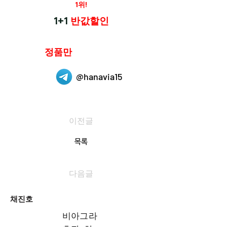
재구매율
1위!
하나약국
1+1
반값할인
하나약국은
정품만
취급 합니다.
@hanavia15
이전글
목록
다음글
채진호
비아그라