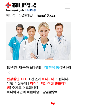
hana13.xyz
하나약국 다음도메인:
15년간 재구매율1위!!!
대진유통-
하나약
국
반값할인 1+1
조건없이
하나+ 더
드립니다.
15만 이상구매 [
칙칙이 1병, 여성 흥분제1
병
] 추가로 더드립니다
하나약국만의 빠른배송!! 당일발송!!
온라인 약국 판매율
1위!