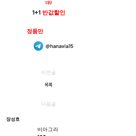
재구매율
1위!
하나약국
1+1
반값할인
하나약국은
정품만
취급 합니다.
@hanavia15
이전글
목록
다음글
장성호
비아그라