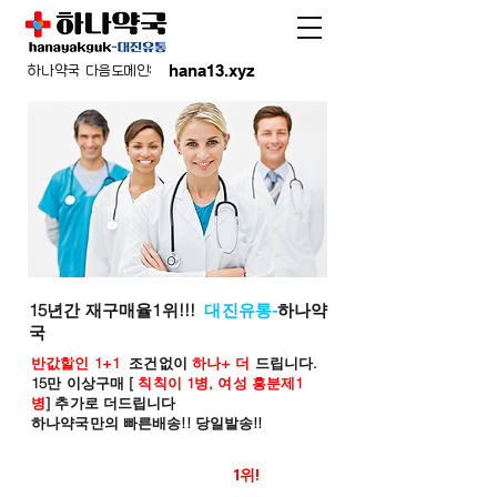
hana13.xyz
하나약국 다음도메인:
15년간 재구매율1위!!!
대진유통-
하나약
국
반값할인 1+1
조건없이
하나+ 더
드립니다.
15만 이상구매 [
칙칙이 1병, 여성 흥분제1
병
] 추가로 더드립니다
하나약국만의 빠른배송!! 당일발송!!
온라인 약국 판매율
1위!