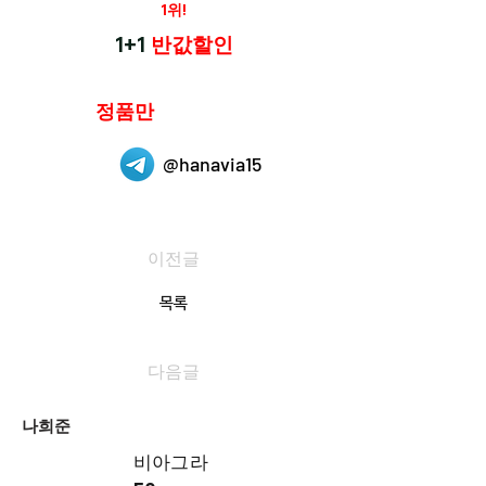
재구매율
1위!
하나약국
1+1
반값할인
하나약국은
정품만
취급 합니다.
@hanavia15
이전글
목록
다음글
나희준
비아그라