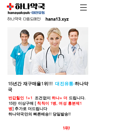
hana13.xyz
하나약국 다음도메인:
15년간 재구매율1위!!!
대진유통-
하나약
국
반값할인 1+1
조건없이
하나+ 더
드립니다.
15만 이상구매 [
칙칙이 1병, 여성 흥분제1
병
] 추가로 더드립니다
하나약국만의 빠른배송!! 당일발송!!
온라인 약국 판매율
1위!