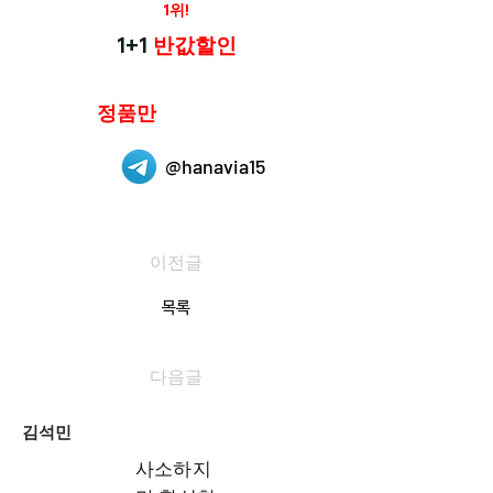
재구매율
1위!
하나약국
1+1
반값할인
하나약국은
정품만
취급 합니다.
@hanavia15
이전글
목록
다음글
김석민
사소하지