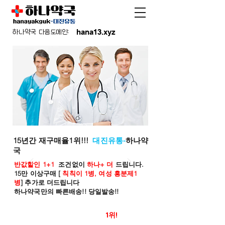
hana13.xyz
하나약국 다음도메인:
15년간 재구매율1위!!!
대진유통-
하나약
국
반값할인 1+1
조건없이
하나+ 더
드립니다.
15만 이상구매 [
칙칙이 1병, 여성 흥분제1
병
] 추가로 더드립니다
하나약국만의 빠른배송!! 당일발송!!
온라인 약국 판매율
1위!