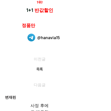
재구매율
1위!
하나약국
1+1
반값할인
하나약국은
정품만
취급 합니다.
@hanavia15
이전글
목록
다음글
변재린
사정 후에