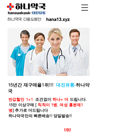
hana13.xyz
하나약국 다음도메인:
15년간 재구매율1위!!!
대진유통-
하나약
국
반값할인 1+1
조건없이
하나+ 더
드립니다.
15만 이상구매 [
칙칙이 1병, 여성 흥분제1
병
] 추가로 더드립니다
하나약국만의 빠른배송!! 당일발송!!
온라인 약국 판매율
1위!