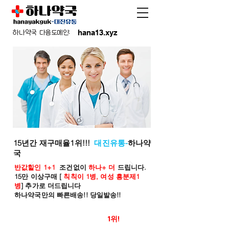
hana13.xyz
하나약국 다음도메인:
15년간 재구매율1위!!!
대진유통-
하나약
국
반값할인 1+1
조건없이
하나+ 더
드립니다.
15만 이상구매 [
칙칙이 1병, 여성 흥분제1
병
] 추가로 더드립니다
하나약국만의 빠른배송!! 당일발송!!
온라인 약국 판매율
1위!