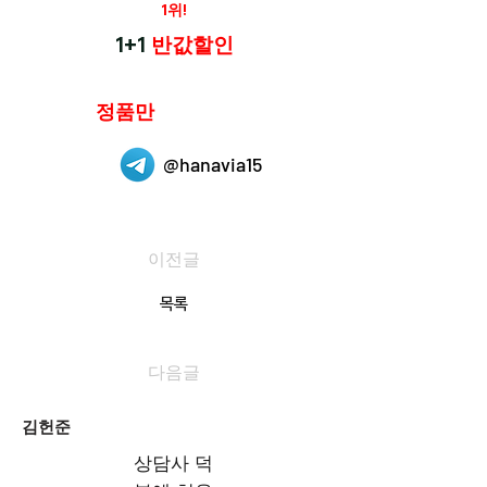
재구매율
1위!
하나약국
1+1
반값할인
하나약국은
정품만
취급 합니다.
@hanavia15
이전글
목록
다음글
김헌준
상담사 덕