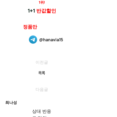
재구매율
1위!
하나약국
1+1
반값할인
하나약국은
정품만
취급 합니다.
@hanavia15
이전글
목록
다음글
최나성
상대 반응