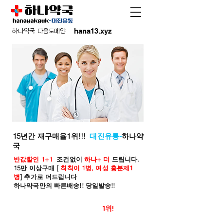
hana13.xyz
하나약국 다음도메인:
15년간 재구매율1위!!!
대진유통-
하나약
국
반값할인 1+1
조건없이
하나+ 더
드립니다.
15만 이상구매 [
칙칙이 1병, 여성 흥분제1
병
] 추가로 더드립니다
하나약국만의 빠른배송!! 당일발송!!
온라인 약국 판매율
1위!