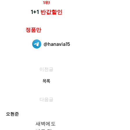
재구매율
1위!
하나약국
1+1
반값할인
하나약국은
정품만
취급 합니다.
@hanavia15
이전글
목록
다음글
오현준
새벽에도