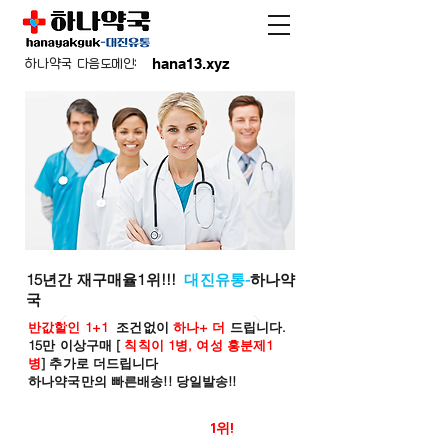
hana13.xyz
하나약국 다음도메인:
15년간 재구매율1위!!!
대진유통-
하나약
국
반값할인 1+1
조건없이
하나+ 더
드립니다.
15만 이상구매 [
칙칙이 1병, 여성 흥분제1
병
] 추가로 더드립니다
하나약국만의 빠른배송!! 당일발송!!
온라인 약국 판매율
1위!