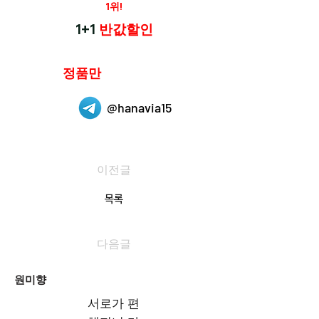
재구매율
1위!
하나약국
1+1
반값할인
하나약국은
정품만
취급 합니다.
@hanavia15
이전글
목록
다음글
원미향
서로가 편