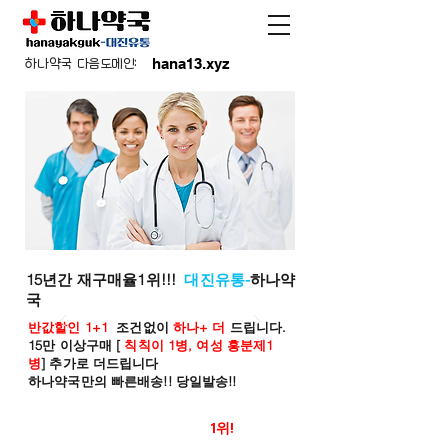
hana13.xyz
하나약국 다음도메인:
15년간 재구매율1위!!!
대진유통-
하나약
국
반값할인 1+1
조건없이
하나+ 더
드립니다.
15만 이상구매 [
칙칙이 1병, 여성 흥분제1
병
] 추가로 더드립니다
하나약국만의 빠른배송!! 당일발송!!
온라인 약국 판매율
1위!