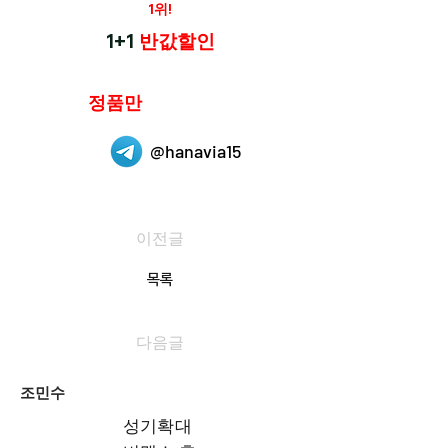
재구매율
1위!
하나약국
1+1
반값할인
하나약국은
정품만
취급 합니다.
@hanavia15
이전글
목록
다음글
조민수
성기확대