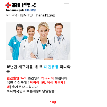
hana13.xyz
하나약국 다음도메인:
15년간 재구매율1위!!!
대진유통-
하나약
국
반값할인 1+1
조건없이
하나+ 더
드립니다.
15만 이상구매 [
칙칙이 1병, 여성 흥분제1
병
] 추가로 더드립니다
하나약국만의 빠른배송!! 당일발송!!
온라인 약국 판매율
1위!