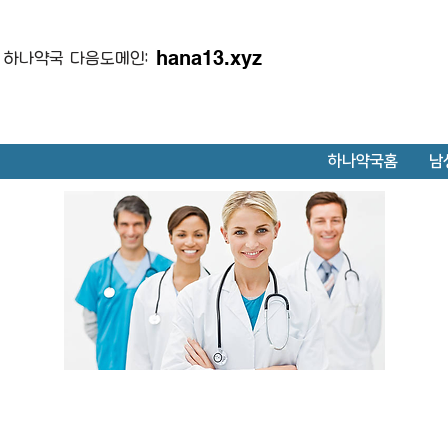
hana13.xyz
하나약국 다음도메인:
하나약국홈
남