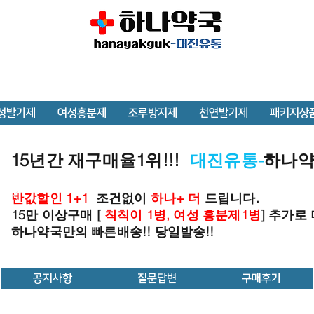
성발기제
여성흥분제
조루방지제
천연발기제
패키지상
15년간 재구매율1위!!!
대진유통-
하나
반값할인 1+1
조건없이
하나+ 더
드립니다.
15만 이상구매 [
칙칙이 1병, 여성 흥분제1병
] 추가로
하나약국만의 빠른배송!! 당일발송!!
공지사항
질문답변
구매후기