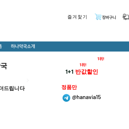
즐겨찿기
장바구니
품
하나약국소개
온라인 약국 판매율
1위!
약국
재구매율
1위!
하나약국
1+1
반값할인
하나약국은
정품만
 더드립니다
취급 합니다.
@hanavia15