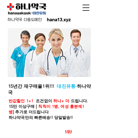
hana13.xyz
하나약국 다음도메인:
15년간 재구매율1위!!!
대진유통-
하나약
국
반값할인 1+1
조건없이
하나+ 더
드립니다.
15만 이상구매 [
칙칙이 1병, 여성 흥분제1
병
] 추가로 더드립니다
하나약국만의 빠른배송!! 당일발송!!
온라인 약국 판매율
1위!