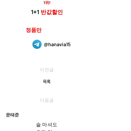
재구매율
1위!
하나약국
1+1
반값할인
하나약국은
정품만
취급 합니다.
@hanavia15
이전글
목록
다음글
문태준
술 마셔도