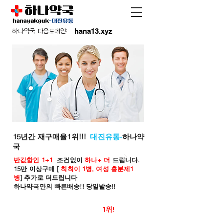
hana13.xyz
하나약국 다음도메인:
15년간 재구매율1위!!!
대진유통-
하나약
국
반값할인 1+1
조건없이
하나+ 더
드립니다.
15만 이상구매 [
칙칙이 1병, 여성 흥분제1
병
] 추가로 더드립니다
하나약국만의 빠른배송!! 당일발송!!
온라인 약국 판매율
1위!