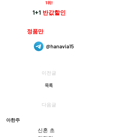
재구매율
1위!
하나약국
1+1
반값할인
하나약국은
정품만
취급 합니다.
@hanavia15
이전글
목록
다음글
아한주
신혼 초